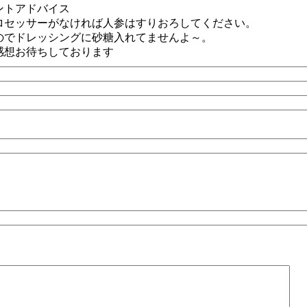
ントアドバイス
ロセッサーがなければ人参はすりおろしてください。
のでドレッシングに砂糖入れてませんよ～。
感想お待ちしております