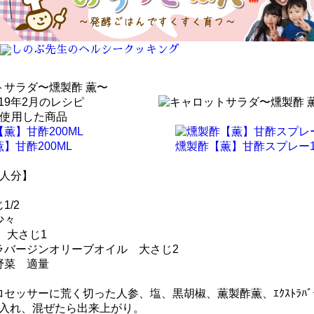
トサラダ〜燻製酢 薫〜
019年2月のレシピ
に使用した商品
】甘酢200ML
燻製酢【薫】甘酢スプレー10
4人分】
g
1/2
少々
 大さじ1
ラバージンオリーブオイル 大さじ2
野菜 適量
セッサーに荒く切った人参、塩、黒胡椒、薫製酢薫、ｴｸｽﾄﾗﾊﾞｰｼﾞ
て入れ、混ぜたら出来上がり。