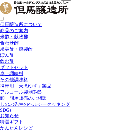
但馬醸造所について
商品のご案内
米酢・穀物酢
合わせ酢
果実酢・燻製酢
ぽん酢
飲む酢
ギフトセット
卓上調味料
その他調味料
携帯用「天滝ゆず」製品
アルコール製剤T-65
卸・問屋販売のご相談
しのぶ先生のヘルシークッキング
SDGs
お知らせ
特選ギフト
かんたんレシピ