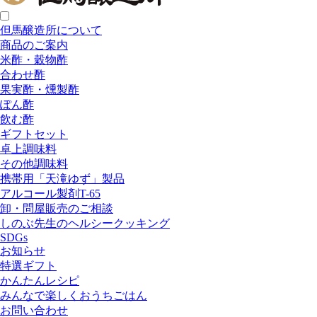
但馬醸造所について
商品のご案内
米酢・穀物酢
合わせ酢
果実酢・燻製酢
ぽん酢
飲む酢
ギフトセット
卓上調味料
その他調味料
携帯用「天滝ゆず」製品
アルコール製剤T-65
卸・問屋販売のご相談
しのぶ先生のヘルシークッキング
SDGs
お知らせ
特選ギフト
かんたんレシピ
みんなで楽しくおうちごはん
お問い合わせ