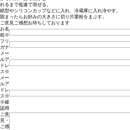
れるまで低速で混ぜる。
紙型やシリコンカップなどに入れ、冷蔵庫に入れ冷やす。
固まったらお好みの大きさに切り片栗粉をまぶす。
ご意見ご感想お待ちしております
お名
前
※
フリ
ガナ
メー
ルア
ドレ
ス
※
メー
ルア
ドレ
ス
※
※確
認用
ご意
見・
ご感