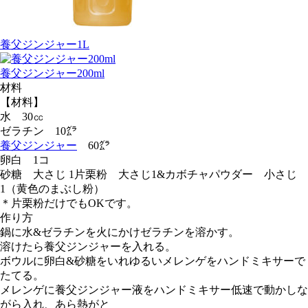
養父ジンジャー1L
養父ジンジャー200ml
材料
【材料】
水 30㏄
ゼラチン 10㌘
養父ジンジャー
60㌘
卵白 1コ
砂糖 大さじ 1片栗粉 大さじ1&カボチャパウダー 小さじ
1（黄色のまぶし粉）
＊片栗粉だけでもOKです。
作り方
鍋に水&ゼラチンを火にかけゼラチンを溶かす。
溶けたら養父ジンジャーを入れる。
ボウルに卵白&砂糖をいれゆるいメレンゲをハンドミキサーで
たてる。
メレンゲに養父ジンジャー液をハンドミキサー低速で動かしな
がら入れ、あら熱がと