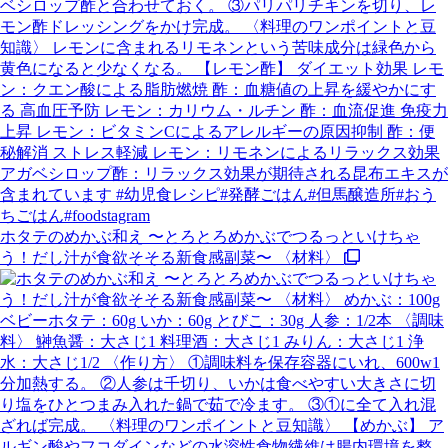
ホタテのめかぶ和え 〜とろとろめかぶでつるっといけちゃ
う！だし汁が食欲そそる新食感副菜〜 〈材料〉