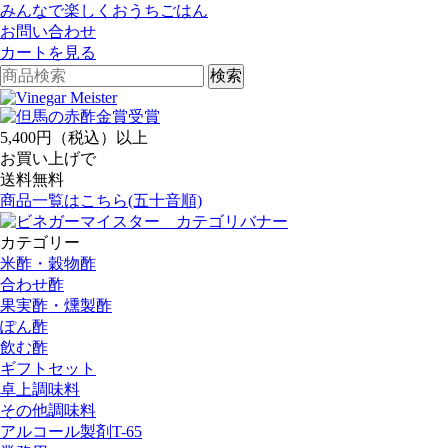
みんなで楽しくおうちごはん
お問い合わせ
カートを見る
5,400円（税込）以上
お買い上げで
送料無料
商品一覧はこちら(五十音順)
カテゴリー
米酢・穀物酢
合わせ酢
果実酢・燻製酢
ぽん酢
飲む酢
ギフトセット
卓上調味料
その他調味料
アルコール製剤T-65