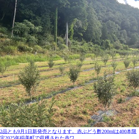
2品とも9月1日新発売となります。赤ぶどう酢200mlは400本限
定2025年稲美町で収穫された赤ワ