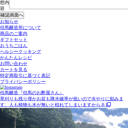
想内
容
お知らせ
但馬醸造所について
商品のご案内
ギフトセット
おうちごはん
ヘルシークッキング
かんたんレシピ
お問い合わせ
カートを見る
特定商取引に基づく表記
プライバシーポリシー
但馬醸造『但馬のお酢屋さん』
草刈りも残り僅かお盆も降水確率が低いので水やりに励みま
す。人も植物も水が無いと枯れてしまいますからネ