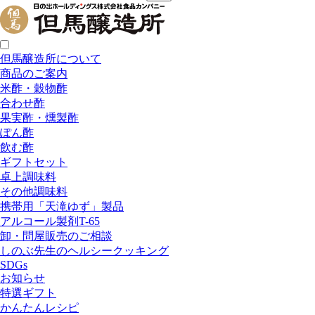
但馬醸造所について
商品のご案内
米酢・穀物酢
合わせ酢
果実酢・燻製酢
ぽん酢
飲む酢
ギフトセット
卓上調味料
その他調味料
携帯用「天滝ゆず」製品
アルコール製剤T-65
卸・問屋販売のご相談
しのぶ先生のヘルシークッキング
SDGs
お知らせ
特選ギフト
かんたんレシピ